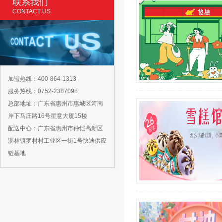
联系我们
CONTACT US
加盟热线：400-864-1313
服务热线：0752-2387098
总部地址：广东省惠州市惠城区河南
岸下马庄路16号星意大厦15楼
配送中心：广东省惠州市仲恺高新区
沥林镇罗村村工业区一街1号快迪供应
链基地